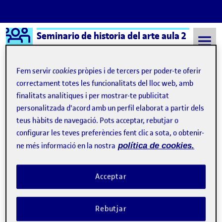
Logo Ágora
Seminario de historia del arte aula 2
Saltar al contingut
Fem servir
cookies
pròpies i de tercers per poder-te oferir
correctament totes les funcionalitats del lloc web, amb
finalitats analítiques i per mostrar-te publicitat
Semestre 20221 - Aula 2
3 Octubre, 2022
personalitzada d'acord amb un perfil elaborat a partir dels
3 Octubre, 2022
teus hàbits de navegació. Pots acceptar, rebutjar o
configurar les teves preferències fent clic a sota, o obtenir-
ne més informació en la nostra
política de cookies.
Presentación
Publicat per
Publicat per
Gloria Rebeca de la Calle Nieto
Visibilitat:
Data de publicació
3 octubre, 2022 8:12 pm
a Presentación
Públic
-
3 Oct. 2022
-
4 comentaris
Acceptar
Rebutjar